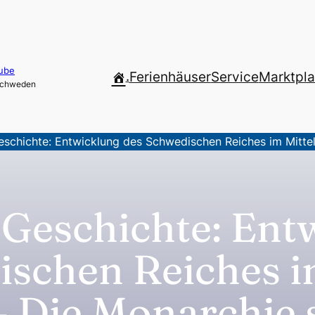
ube
.
Ferienhäuser
Service
Marktpla
 Schweden
chichte: Entwicklung des Schwedischen Reiches im Mittela
Geschichte: Ent
ischen Reiches 
 – Die Monarchie s