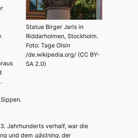
er
Statue Birger Jarls in
.
Riddarholmen, Stockholm.
Foto: Tage Olsin
/de.wikipedia.org/ (CC BY-
araus
SA 2.0)
d
.
 Sippen.
3. Jahrhunderts verhalf, war die
rung und dem
gästning
, der