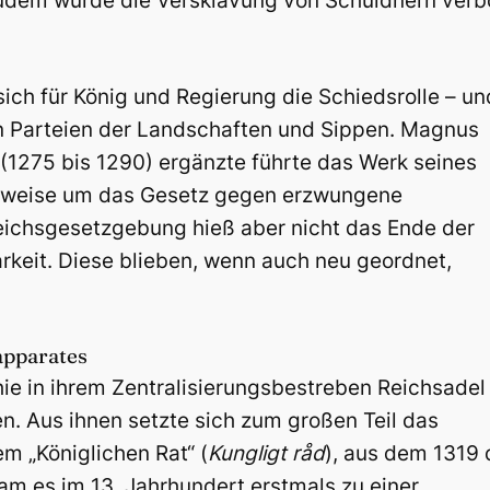
 Zudem wurde die Versklavung von Schuldnern verb
ch für König und Regierung die Schiedsrolle – un
 Parteien der Landschaften und Sippen. Magnus
 (1275 bis 1290) ergänzte führte das Werk seines
elsweise um das Gesetz gegen erzwungene
Reichsgesetzgebung hieß aber nicht das Ende der
keit. Diese blieben, wenn auch neu geordnet,
apparates
e in ihrem Zentralisierungsbestreben Reichsadel
en. Aus ihnen setzte sich zum großen Teil das
 „Königlichen Rat“ (
Kungligt råd
), aus dem 1319 
kam es im 13. Jahrhundert erstmals zu einer