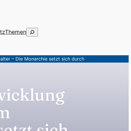
Suchen
tz
Themen
lter – Die Monarchie setzt sich durch
wicklung
im
etzt sich