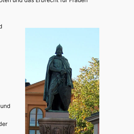
oten und das Erbrecht für Frauen
d
 und
der