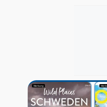
Werbung
Werb