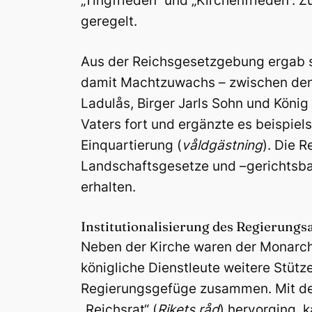
„Tingfrieden“ und „Kirchenfrieden“.
geregelt.
Aus der Reichsgesetzgebung ergab si
damit Machtzuwachs – zwischen den
Ladulås, Birger Jarls Sohn und König
Vaters fort und ergänzte es beispi
Einquartierung (
våldgästning
). Die 
Landschaftsgesetze und –gerichtsbar
erhalten.
Institutionalisierung des Regierungs
Neben der Kirche waren der Monarchi
königliche Dienstleute weitere Stütz
Regierungsgefüge zusammen. Mit dem
„Reichsrat“ (
Rikets råd
) hervorging, 