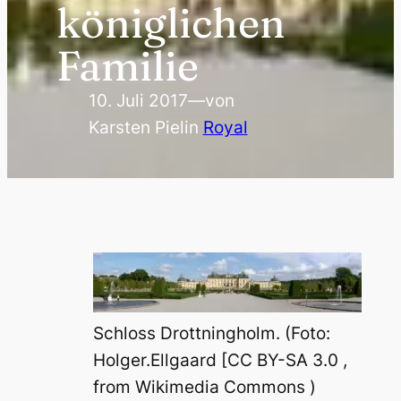
königlichen
Familie
10. Juli 2017
—
von
Karsten Piel
in
Royal
Schloss Drottningholm. (Foto:
Holger.Ellgaard [CC BY-SA 3.0 ,
from Wikimedia Commons )