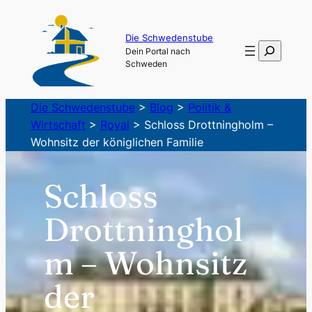
Zum
Inhalt
Die Schwedenstube
Suchen
Dein Portal nach
springen
Schweden
Die Schwedenstube
>
Blog
>
Politik &
Wirtschaft
>
Royal
>
Schloss Drottningholm –
Wohnsitz der königlichen Familie
Schloss
Drottninghol
m – Wohnsitz
der