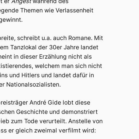
at er
Ångest
während des
legende Themen wie Verlassenheit
gewinnt.
breite, schreibt u.a. auch Romane. Mit
nem Tanzlokal der 30er Jahre landet
int in dieser Erzählung nicht als
istierendes, welchem man sich nicht
ns und Hitlers und landet dafür in
r Nationalsozialisten.
reisträger André Gide lobt diese
lischen Geschichte und demonstriert
eb zum Tode verurteilt. Anstelle von
ss er gleich zweimal verfilmt wird: