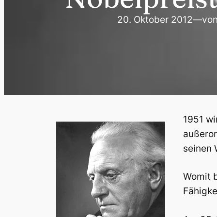
20. Oktober 2012
—
vo
1951 wi
außeror
seinen 
Womit b
Fähigke