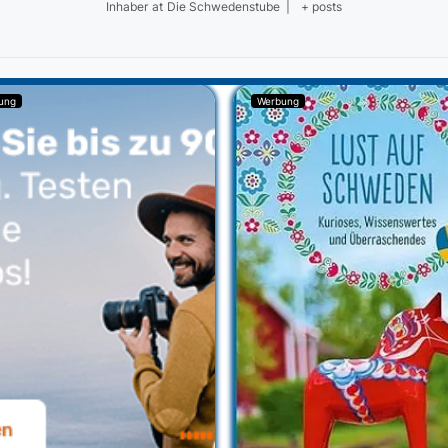
Inhaber
at
Die Schwedenstube
|
+ posts
ung
Werbung