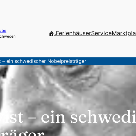
ube
.
Ferienhäuser
Service
Marktpla
 Schweden
t – ein schwedischer Nobelpreisträger
ist – ein schwed
träger