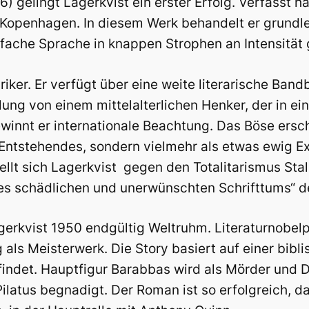
6) gelingt Lagerkvist ein erster Erfolg. Verfasst h
n Kopenhagen. In diesem Werk behandelt er grund
nfache Sprache in knappen Strophen an Intensität 
yriker. Er verfügt über eine weite literarische Band
lung von einem mittelalterlichen Henker, der in ei
winnt er internationale Beachtung. Das Böse ersche
Entstehendes, sondern vielmehr als etwas ewig Ex
lt sich Lagerkvist gegen den Totalitarismus Stali
es schädlichen und unerwünschten Schrifttums“ de
gerkvist 1950 endgültig Weltruhm. Literaturnobelp
 als Meisterwerk. Die Story basiert auf einer bib
indet. Hauptfigur Barabbas wird als Mörder und Di
ilatus begnadigt. Der Roman ist so erfolgreich, da