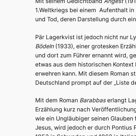
Mit seinem Gedichtband
Ångest
(191
1.Weltkriegs bei einem Aufenthalt i
und Tod, deren Darstellung durch ei
Pär Lagerkvist ist jedoch nicht nur L
Bödeln
(1933), einer grotesken Erzäh
und dort zum Führer ernannt wird, ge
etwas aus dem historischen Kontext 
erwehren kann. Mit diesem Roman stel
Deutschland prompt auf der „Liste d
Mit dem Roman
Barabbas
erlangt La
Erzählung kurz nach Veröffentlichung
wie ein Ungläubiger seinen Glauben f
Jesus, wird jedoch er durch Pontius P