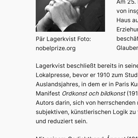
Am 25. 
von ins
Haus au
Erziehu
beschäf
Pär Lagerkvist Foto:
Glauben
nobelprize.org
Lagerkvist beschließt bereits in sein
Lokalpresse, bevor er 1910 zum Stud
Auslandsjahres, in dem er in Paris K
Manifest
Ordkonst och bildkonst
(191
Autors darin, sich von herrschenden
subjektiven, künstlerischen Logik zu
und reduziert sein.