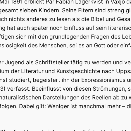
Mai 1891 erblickt Pär Fabian Lagerkvist in Växjo da
gesamt sieben Kindern. Seine Eltern sind streng g
ch nichts anderes zu lesen als die Bibel und Gesa
ng hat auch später noch Einfluss auf sein literari
tigen sich mit den grundlegenden Fragen des Leb
slosigkeit des Menschen, sei es an Gott oder ein
er Jugend als Schriftsteller tätig zu werden und ve
ium der Literatur und Kunstgeschichte nach Uppsa
unst studiert, begeistert ihn der Expressionismus 
3) verfasst. Beeinflusst von diesen Strömungen, s
 naturalistischen Darstellungen des Reellen ab zu
 folgen. Dabei gilt: Weniger ist manchmal mehr – d