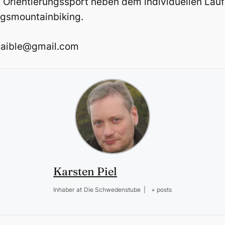
 Orientierungssport neben dem individuellen Lauf
ngsmountainbiking.
hnaible@gmail.com
Karsten Piel
Inhaber
at
Die Schwedenstube
|
+ posts