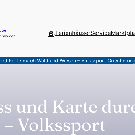
ube
.
Ferienhäuser
Service
Marktpla
 Schweden
nd Karte durch Wald und Wiesen – Volkssport Orientierung
s und Karte dur
 – Volkssport