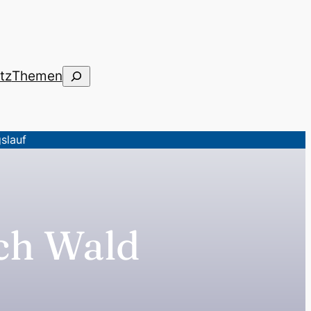
Suchen
tz
Themen
slauf
ch Wald