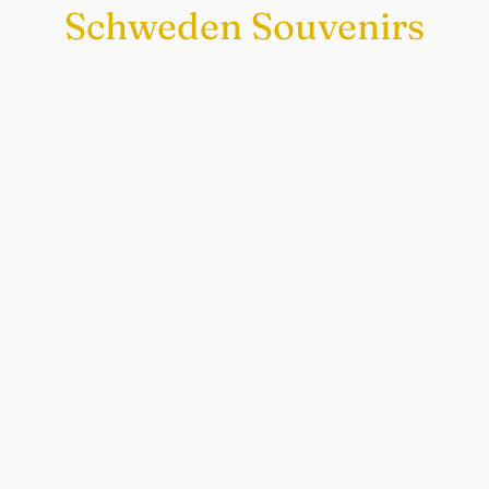
Schweden Souvenirs
Exklusiv nur bei uns
Original schwedische Souvenirs im
Schwedenladen.
Auch perfekt als Geschenk.