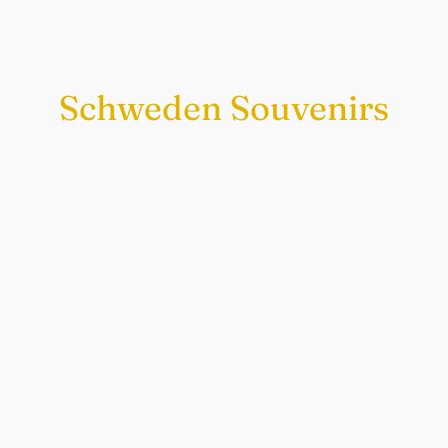
Schweden Souvenirs
Exklusiv nur bei uns
Original schwedische Souvenirs im
Schwedenladen.
Auch perfekt als Geschenk.