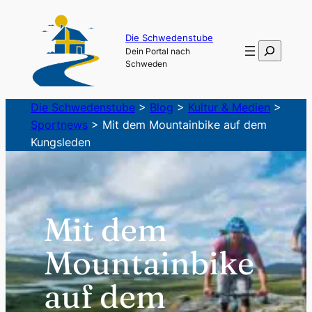
Zum
Inhalt
Die Schwedenstube
Suchen
Dein Portal nach
springen
Schweden
Die Schwedenstube
>
Blog
>
Kultur & Medien
>
Sportnews
>
Mit dem Mountainbike auf dem
Kungsleden
Mit dem
Mountainbike
auf dem