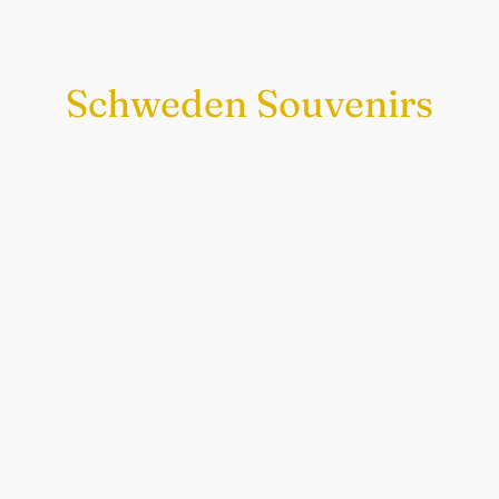
Schweden Souvenirs
Exklusiv nur bei uns
Original schwedische Souvenirs im
Schwedenladen.
Auch perfekt als Geschenk.