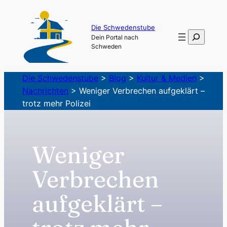
Zum
Inhalt
Die Schwedenstube
Suchen
Dein Portal nach
springen
Schweden
Die Schwedenstube
>
Blog
>
Kultur & Medien
>
Nachrichten
>
Weniger Verbrechen aufgeklärt –
trotz mehr Polizei
Weniger
Verbrechen
aufgeklärt –