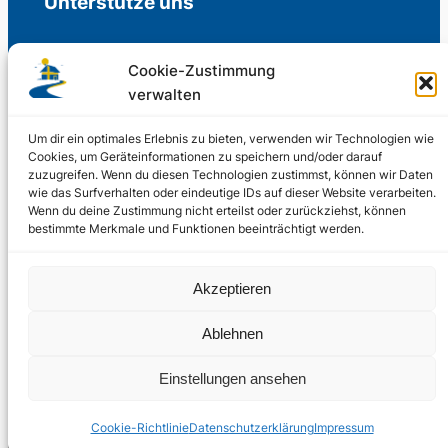
Unterstütze uns
Cookie-Zustimmung
verwalten
Freiwillige Spenden für die Aufrechterhaltung
der Redaktion.
Um dir ein optimales Erlebnis zu bieten, verwenden wir Technologien wie
Cookies, um Geräteinformationen zu speichern und/oder darauf
zuzugreifen. Wenn du diesen Technologien zustimmst, können wir Daten
Support us
wie das Surfverhalten oder eindeutige IDs auf dieser Website verarbeiten.
Wenn du deine Zustimmung nicht erteilst oder zurückziehst, können
bestimmte Merkmale und Funktionen beeinträchtigt werden.
© 2002 – 2026
Akzeptieren
Schwedenstube.de
LinkedIn
Facebo
Twitter
Instag
Ablehnen
2024, 2026
Liquid
RSS-Feed
Einstellungen ansehen
Marketing
PHOENIXSEO
Cookie-Richtlinie
Datenschutzerklärung
Impressum