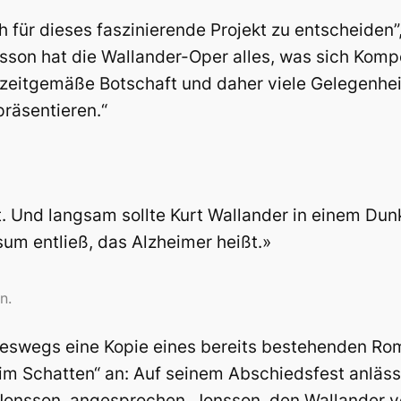
ch für dieses faszinierende Projekt zu entscheiden”
sson hat die Wallander-Oper alles, was sich Kom
zeitgemäße Botschaft und daher viele Gelegenhei
präsentieren.“
t. Und langsam sollte Kurt Wallander in einem Dun
sum entließ, das Alzheimer heißt.»
n.
neswegs eine Kopie eines bereits bestehenden Rom
im Schatten“ an: Auf seinem Abschiedsfest anlässl
onsson, angesprochen. Jonsson, den Wallander v