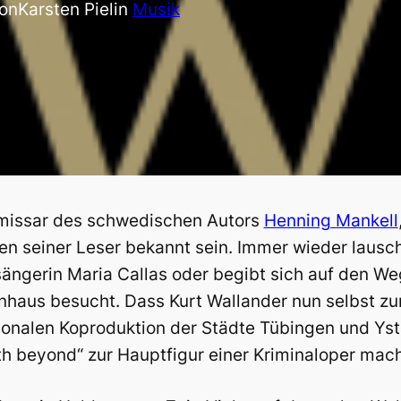
on
Karsten Piel
in
Musik
ommissar des schwedischen Autors
Henning Mankell
en seiner Leser bekannt sein. Immer wieder lausch
ängerin Maria Callas oder begibt sich auf den W
haus besucht. Dass Kurt Wallander nun selbst zu
ationalen Koproduktion der Städte Tübingen und Ys
th beyond“ zur Hauptfigur einer Kriminaloper mac