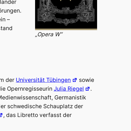
llander
törungen.
in –
stand
„Opera W“
um der
Universität Tübingen
sowie
die Opernregisseurin
Julia Riegel
.
Medienwissenschaft, Germanistik
der schwedische Schauplatz der
, das Libretto verfasst der