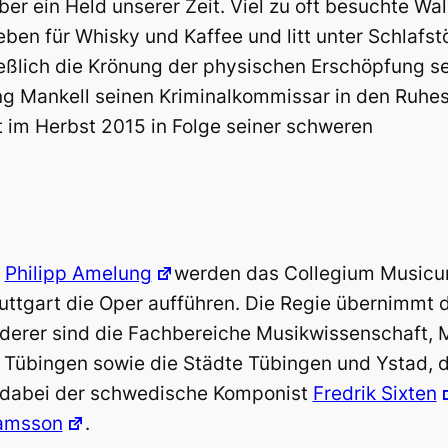
ber ein Held unserer Zeit. Viel zu oft besuchte Wa
ieben für Whisky und Kaffee und litt unter Schlafs
ießlich die Krönung der physischen Erschöpfung se
ng Mankell seinen Kriminalkommissar in den Ruhe
st im Herbst 2015 in Folge seiner schweren
n
Philipp Amelung
werden das Collegium Music
ttgart die Oper aufführen. Die Regie übernimmt 
rderer sind die Fachbereiche Musikwissenschaft, 
t Tübingen sowie die Städte Tübingen und Ystad, 
rt dabei der schwedische Komponist
Fredrik Sixten
amsson
.