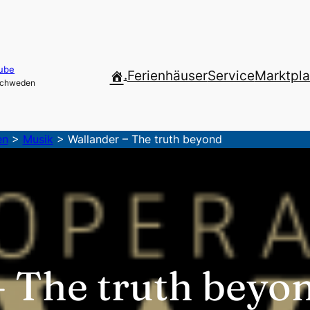
ube
.
Ferienhäuser
Service
Marktpla
 Schweden
en
>
Musik
>
Wallander – The truth beyond
– The truth beyo