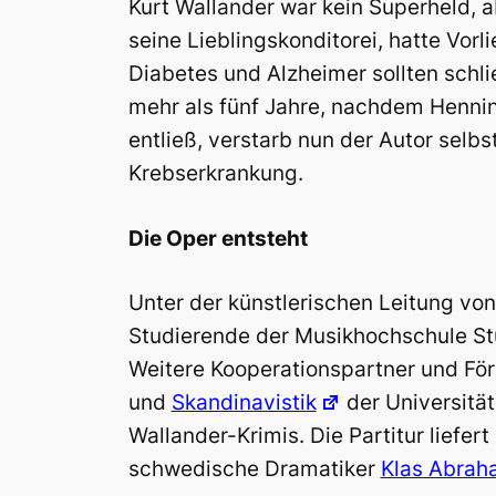
Kurt Wallander war kein Superheld, a
seine Lieblingskonditorei, hatte Vorl
Diabetes und Alzheimer sollten schl
mehr als fünf Jahre, nachdem Henni
entließ, verstarb nun der Autor selb
Krebserkrankung.
Die Oper entsteht
Unter der künstlerischen Leitung vo
Studierende der Musikhochschule Stu
Weitere Kooperationspartner und Fö
und
Skandinavistik
der Universitä
Wallander-Krimis. Die Partitur liefe
schwedische Dramatiker
Klas Abrah