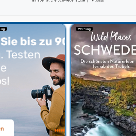
Inhaber
at
Die Schwedenstube
|
+ posts
ung
Werbung