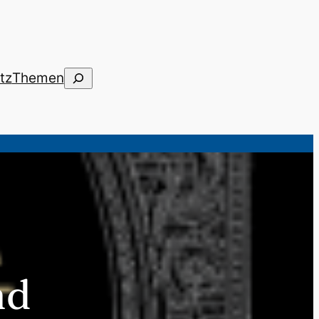
Suchen
tz
Themen
nd