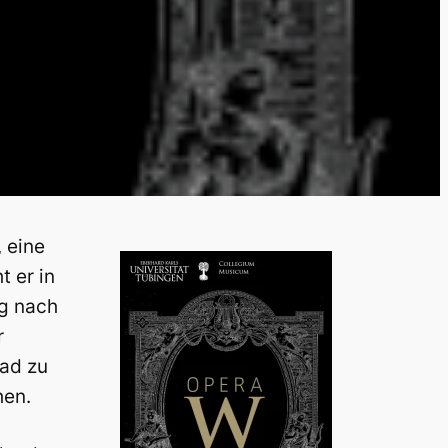
, eine
t er in
eg nach
r
tad zu
hen.