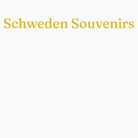
Schweden Souvenirs
Exklusiv nur bei uns
chwedische Souvenirs im Sch
Auch perfekt als Geschenk.