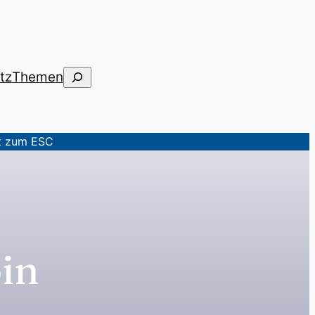
Suchen
tz
Themen
rt zum ESC
in