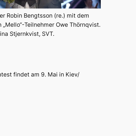
r Robin Bengtsson (re.) mit dem
n „Mello“-Teilnehmer Owe Thörnqvist.
tina Stjernkvist, SVT.
est findet am 9. Mai in Kiev/