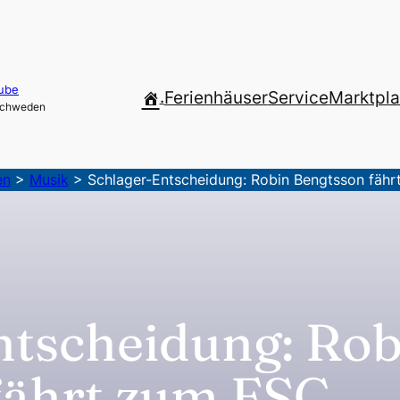
ube
.
Ferienhäuser
Service
Marktpla
 Schweden
en
>
Musik
>
Schlager-Entscheidung: Robin Bengtsson fäh
ntscheidung: Rob
fährt zum ESC