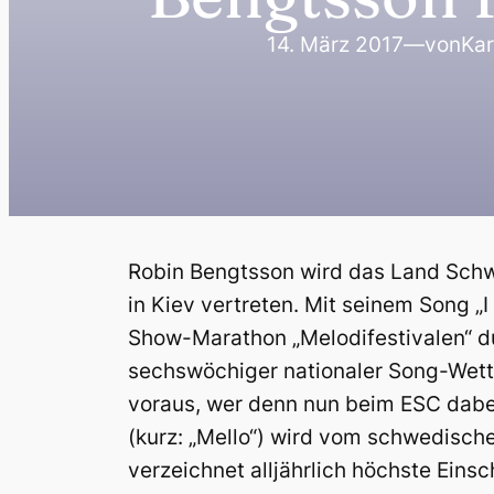
14. März 2017
—
von
Kar
Robin Bengtsson wird das Land Sch
in Kiev vertreten. Mit seinem Song „I 
Show-Marathon „Melodifestivalen“ dur
sechswöchiger nationaler Song-Wet
voraus, wer denn nun beim ESC dabei
(kurz: „Mello“) wird vom schwedisch
verzeichnet alljährlich höchste Einsc