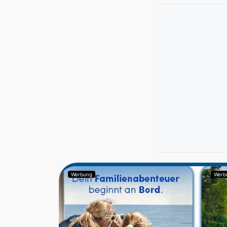
Werbung
Werb