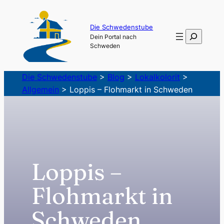
Zum
Inhalt
Die Schwedenstube
Suchen
Dein Portal nach
springen
Schweden
Die Schwedenstube
>
Blog
>
Lokalkolorit
>
Allgemein
>
Loppis – Flohmarkt in Schweden
Loppis –
Flohmarkt in
Schweden