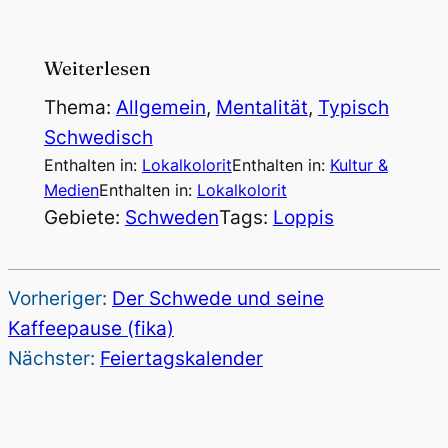
Weiterlesen
Thema:
Allgemein
, 
Mentalität
, 
Typisch
Schwedisch
Enthalten in:
Lokalkolorit
Enthalten in:
Kultur &
Medien
Enthalten in:
Lokalkolorit
Gebiete:
Schweden
Tags:
Loppis
Vorheriger:
Der Schwede und seine
Kaffeepause (fika)
Nächster:
Feiertagskalender