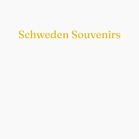
Schweden Souvenirs
Exklusiv nur bei uns
Original schwedische Souvenirs im
Schwedenladen.
Auch perfekt als Geschenk.