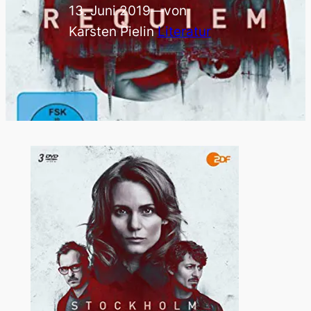
13. Juni 2019
—
von
Karsten Piel
in
Literatur