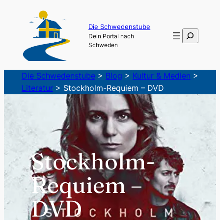
Zum
Inhalt
Die Schwedenstube
Suchen
Dein Portal nach
springen
Schweden
Die Schwedenstube
>
Blog
>
Kultur & Medien
>
Literatur
>
Stockholm-Requiem – DVD
Stockholm-
Requiem –
DVD