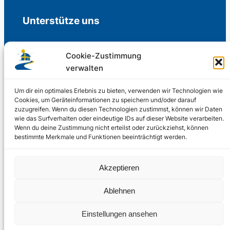
Unterstütze uns
Cookie-Zustimmung
verwalten
Freiwillige Spenden für die Aufrechterhaltung
der Redaktion.
Um dir ein optimales Erlebnis zu bieten, verwenden wir Technologien wie
Cookies, um Geräteinformationen zu speichern und/oder darauf
zuzugreifen. Wenn du diesen Technologien zustimmst, können wir Daten
Support us
wie das Surfverhalten oder eindeutige IDs auf dieser Website verarbeiten.
Wenn du deine Zustimmung nicht erteilst oder zurückziehst, können
bestimmte Merkmale und Funktionen beeinträchtigt werden.
© 2002 – 2026
Akzeptieren
Schwedenstube.de
LinkedIn
Facebo
Twitter
Instag
Ablehnen
2024, 2026
Liquid
RSS-Feed
Einstellungen ansehen
Marketing
PHOENIXSEO