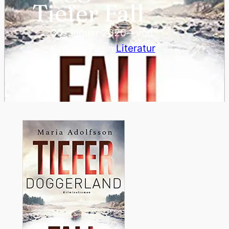
Tiefer Fall
30. Januar 2020
—
von
Karsten Piel
in
Literatur