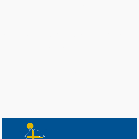
Exklusiv nur bei uns
Original schwedische Souvenirs im
Schwedenladen.
Auch perfekt als Geschenk.