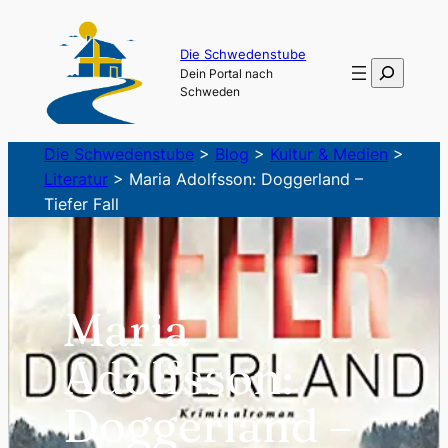
Zum
Inhalt
Die Schwedenstube
Suchen
Dein Portal nach
springen
Schweden
Die Schwedenstube
>
Blog
>
Kultur & Medien
>
Literatur
>
Maria Adolfsson: Doggerland –
Tiefer Fall
Maria
Adolfsson:
Doggerland –