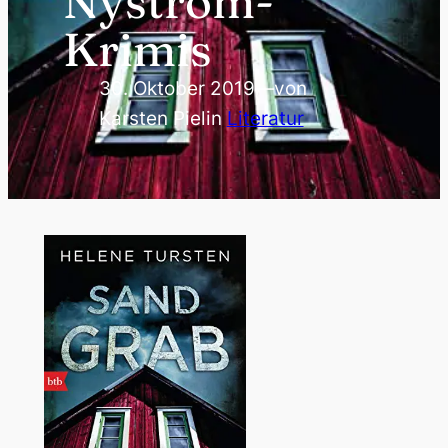
Nyström-
Krimis
30. Oktober 2019
—
von
Karsten Piel
in
Literatur