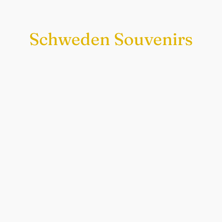
Schweden Souvenirs
Exklusiv nur bei uns
Original schwedische Souvenirs im
Schwedenladen.
Auch perfekt als Geschenk.