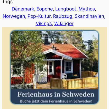
Tags
Dänemark
, 
Eopche
, 
Langboot
, 
Mythos
, 
Norwegen
, 
Pop-Kultur
, 
Raubzug
, 
Skandinavien
, 
Vikings
, 
Wikinger