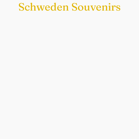
Schweden Souvenirs
Exklusiv nur bei uns
Original schwedische Souvenirs im
Schwedenladen.
Auch perfekt als Geschenk.