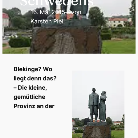
Schwedens“
16. Mai 2015
—
von
Karsten Piel
Blekinge? Wo
liegt denn das?
– Die kleine,
gemütliche
Provinz an der