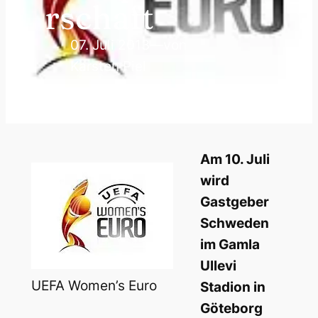
rschaft
07. Juli 2013
—
von
Karsten Piel
Am 10. Juli
wird
Gastgeber
Schweden
im Gamla
Ullevi
UEFA Women’s Euro
Stadion in
Göteborg