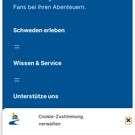
Fans bei ihren Abenteuern.
Schweden erleben
Wissen & Service
Unterstütze uns
Cookie-Zustimmung
verwalten
Freiwillige Spenden für die Aufrechterhaltung
der Redaktion.