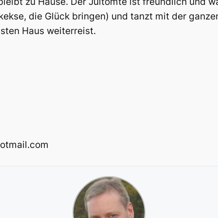
eibt zu Hause. Der Jultomte ist freundlich und wa
kekse, die Glück bringen) und tanzt mit der ganz
ten Haus weiterreist.
hotmail.com