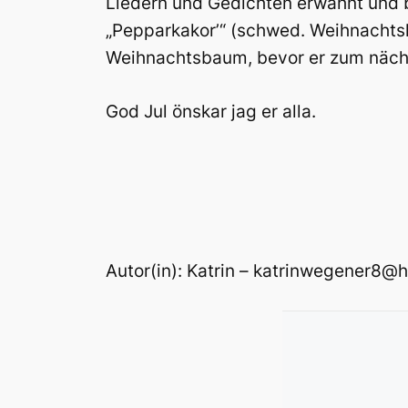
Liedern und Gedichten erwähnt und bl
„Pepparkakor’“ (schwed. Weihnachts
Weihnachtsbaum, bevor er zum nächs
God Jul önskar jag er alla.
Autor(in): Katrin – katrinwegener8@