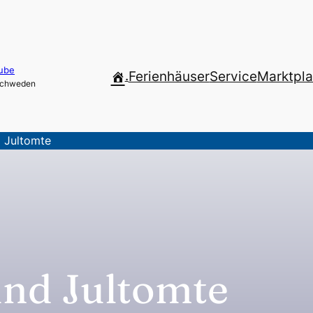
ube
.
Ferienhäuser
Service
Marktpla
 Schweden
 Jultomte
nd Jultomte