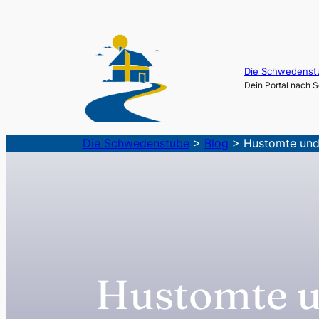
Zum
Inhalt
springen
Die Schwedenst
Dein Portal nach
Die Schwedenstube
>
Blog
>
Hustomte und
Hustomte u