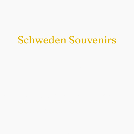
Schweden Souvenirs
Exklusiv nur bei uns
Original schwedische Souvenirs im
Schwedenladen.
Auch perfekt als Geschenk.