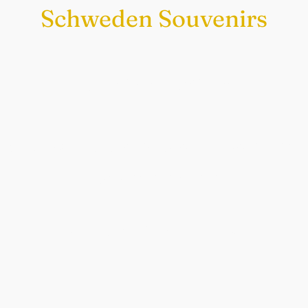
Schweden Souvenirs
Exklusiv nur bei uns
Original schwedische Souvenirs im
Schwedenladen.
Auch perfekt als Geschenk.