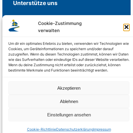
Unterstütze uns
Cookie-Zustimmung
verwalten
Freiwillige Spenden für die Aufrechterhaltung
der Redaktion.
Um dir ein optimales Erlebnis zu bieten, verwenden wir Technologien wie
Cookies, um Geräteinformationen zu speichern und/oder darauf
zuzugreifen. Wenn du diesen Technologien zustimmst, können wir Daten
Support us
wie das Surfverhalten oder eindeutige IDs auf dieser Website verarbeiten.
Wenn du deine Zustimmung nicht erteilst oder zurückziehst, können
bestimmte Merkmale und Funktionen beeinträchtigt werden.
© 2002 – 2026
Akzeptieren
Schwedenstube.de
LinkedIn
Facebo
Twitter
Instag
Ablehnen
2024, 2026
Liquid
RSS-Feed
Einstellungen ansehen
Marketing
PHOENIXSEO
Cookie-Richtlinie
Datenschutzerklärung
Impressum