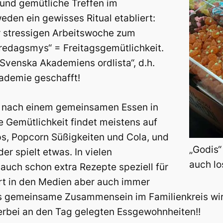
und gemütliche Treffen im
eden ein gewisses Ritual etabliert:
r stressigen Arbeitswoche zum
redagsmys“ = Freitagsgemütlichkeit.
„Svenska Akademiens ordlista“, d.h.
ademie geschafft!
 nach einem gemeinsamen Essen in
e Gemütlichkeit findet meistens auf
ps, Popcorn Süßigkeiten und Cola, und
„Godis“
r spielt etwas. In vielen
auch lo
 auch schon extra Rezepte speziell für
rt in den Medien aber auch immer
as gemeinsame Zusammensein im Familienkreis wir
ierbei an den Tag gelegten Essgewohnheiten!!