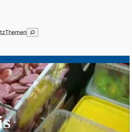
Suchen
tz
Themen
is