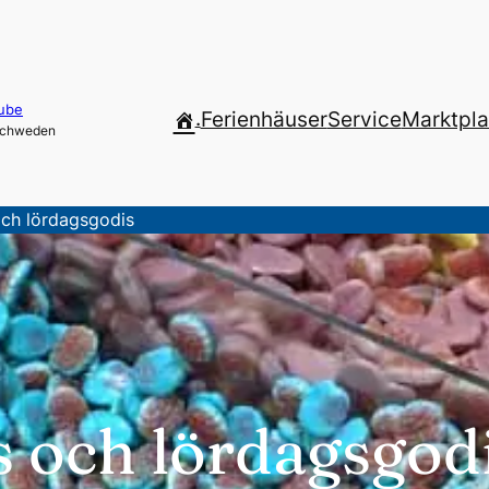
ube
.
Ferienhäuser
Service
Marktpla
 Schweden
ch lördagsgodis
 och lördagsgod