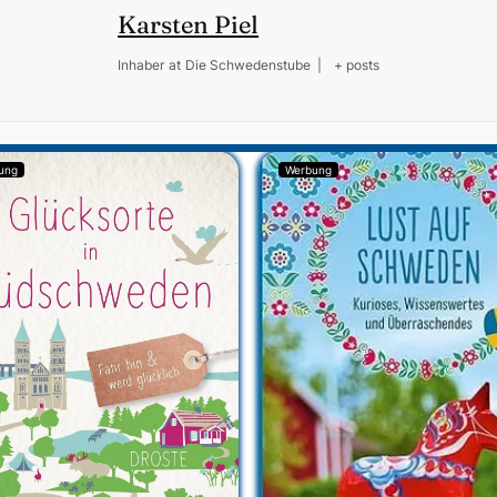
Karsten Piel
Inhaber
at
Die Schwedenstube
|
+ posts
ung
Werbung