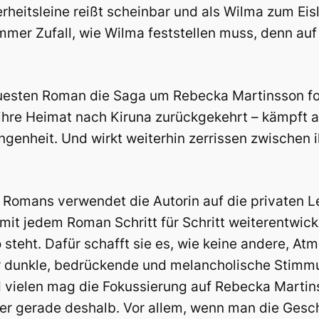
rheitsleine reißt scheinbar und als Wilma zum Eisl
mmer Zufall, wie Wilma feststellen muss, denn auf
euesten Roman die Saga um Rebecka Martinsson for
ihre Heimat nach Kiruna zurückgekehrt – kämpft auc
genheit. Und wirkt weiterhin zerrissen zwischen 
es Romans verwendet die Autorin auf die private
it jedem Roman Schritt für Schritt weiterentwicke
 steht. Dafür schafft sie es, wie keine andere, At
ter dunkle, bedrückende und melancholische Stim
 vielen mag die Fokussierung auf Rebecka Martin
r gerade deshalb. Vor allem, wenn man die Gesc