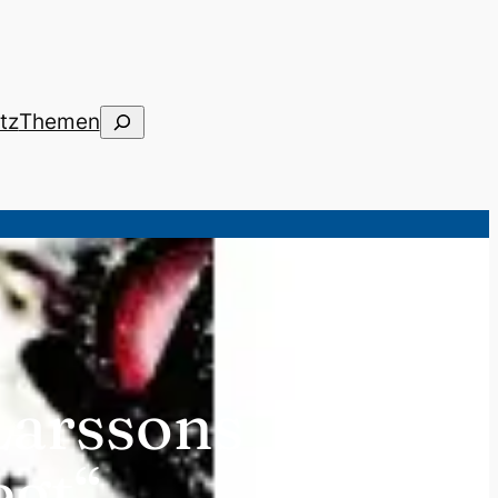
Suchen
tz
Themen
Larssons
egt“