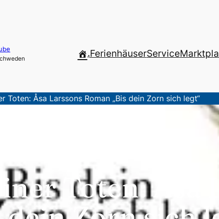
ube
.
Ferienhäuser
Service
Marktpla
 Schweden
er Toten: Åsa Larssons Roman „Bis dein Zorn sich legt“
iner Toten: Åsa 
dein Zorn sich l