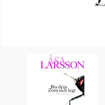
27. November 2010
—
v