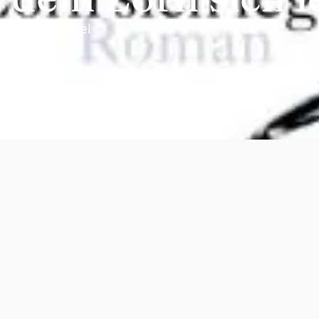
on
Karsten Piel