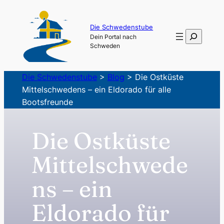
Zum
Inhalt
Die Schwedenstube
Suchen
Dein Portal nach
springen
Schweden
Die Schwedenstube
>
Blog
>
Die Ostküste
Mittelschwedens – ein Eldorado für alle
Bootsfreunde
Die Ostküste
Mittelschwede
ns – ein
Eldorado für