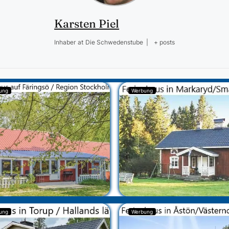
Karsten Piel
Inhaber
at
Die Schwedenstube
|
+ posts
ung
Werbung
ung
Werbung