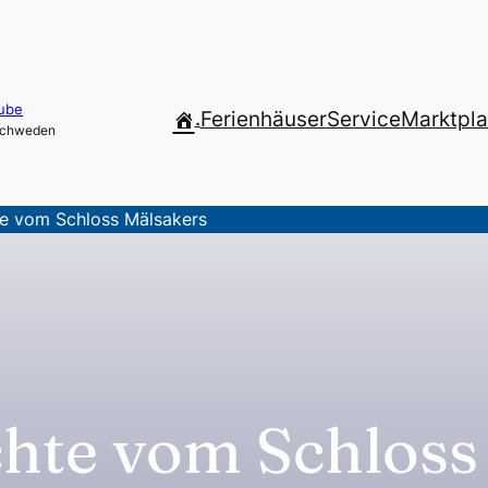
ube
.
Ferienhäuser
Service
Marktpla
 Schweden
te vom Schloss Mälsakers
chte vom Schloss