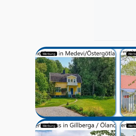
Werbung
Werb
Werbung
Werb