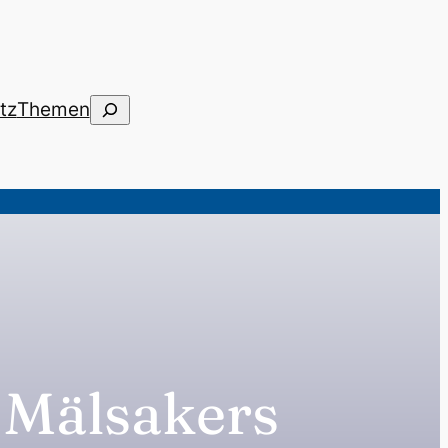
Suchen
tz
Themen
 Mälsakers