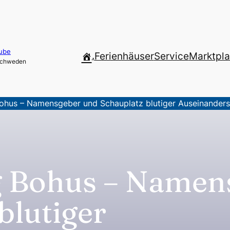
ube
.
Ferienhäuser
Service
Marktpla
 Schweden
Bohus – Namensgeber und Schauplatz blutiger Auseinander
g Bohus – Namen
blutiger