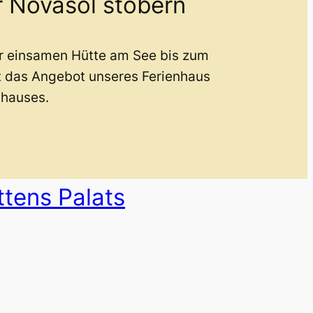
r Novasol stöbern
er einsamen Hütte am See bis zum
t das Angebot unseres Ferienhaus
nhauses.
ttens Palats