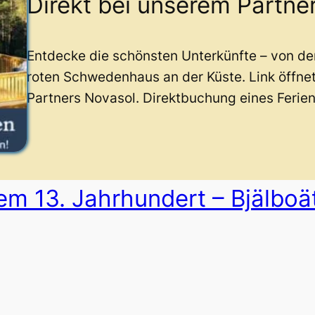
Direkt bei unserem Partne
Entdecke die schönsten Unterkünfte – von d
roten Schwedenhaus an der Küste. Link öffne
Partners Novasol. Direktbuchung eines Ferie
em 13. Jahrhundert – Bjälboä