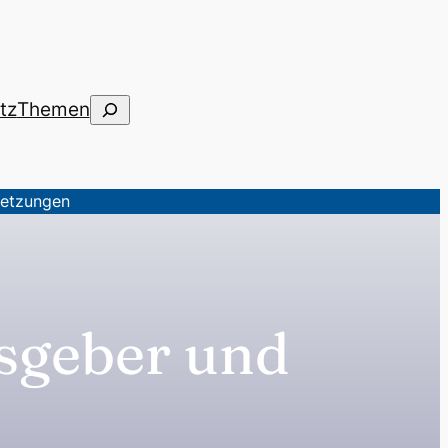
Suchen
tz
Themen
setzungen
sgeber und