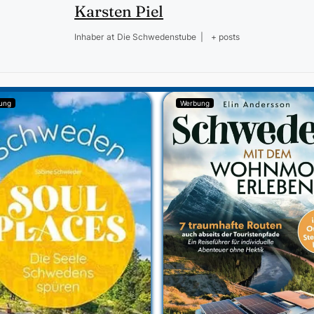
Karsten Piel
Inhaber
at
Die Schwedenstube
|
+ posts
ung
Werbung