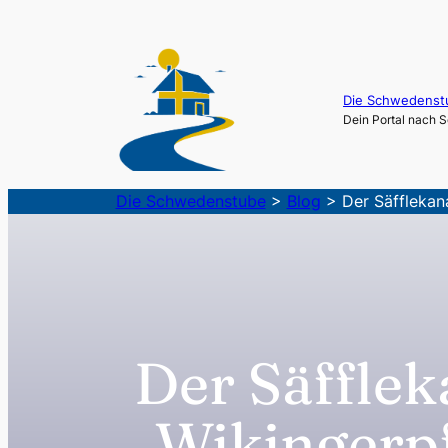
Zum
Inhalt
springen
Die Schwedenst
Dein Portal nach
Die Schwedenstube
>
Blog
>
Der Säfflekan
Der Säfflek
„Wikingerp