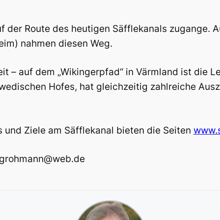
uf der Route des heutigen Säfflekanals zugange.
dheim) nahmen diesen Weg.
eit – auf dem „Wikingerpfad“ in Värmland ist die L
chwedischen Hofes, hat gleichzeitig zahlreiche Au
 und Ziele am Säfflekanal bieten die Seiten
www.s
s_grohmann@web.de