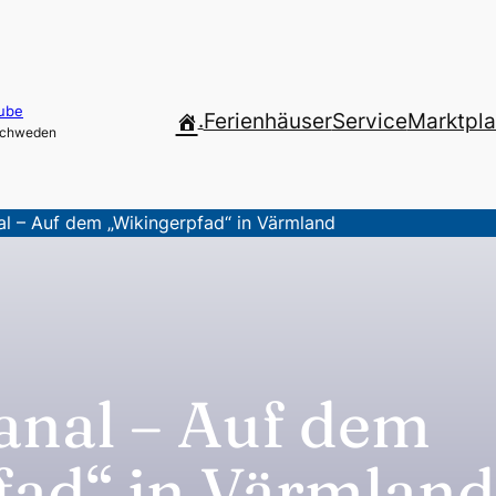
ube
.
Ferienhäuser
Service
Marktpla
 Schweden
al – Auf dem „Wikingerpfad“ in Värmland
anal – Auf dem
fad“ in Värmlan