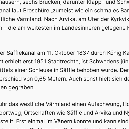
häusern, sechs Brücken, darunter Klapp- und Sch
kanal laut Broschüre „zumeist wie ein schmales B
tliche Värmland. Nach Arvika, am Ufer der Kyrkvik
n – die am weitesten im Landesinneren gelegene 
r Säfflekanal am 11. Oktober 1837 durch König Karl
rt erhielt erst 1951 Stadtrechte, ist Schwedens jün
tels einer Schleuse in Säffle behoben wurde. De
schied von 0,65 Metern. Auch sonst hielt sich d
den gegraben.
fuhr das westliche Värmland einen Aufschwung, Hol
portweg, Ortschaften wie Säffle und Arvika und N
tellt. Erst einmal im Vänern konnte und kann sind