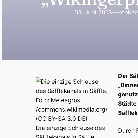
03. Juni 2013
—
von
Kar
Der Sä
„Binne
genutz
Städte
Säfflek
Die einzige Schleuse des
Durch F
Säfflekanals in Säffle.