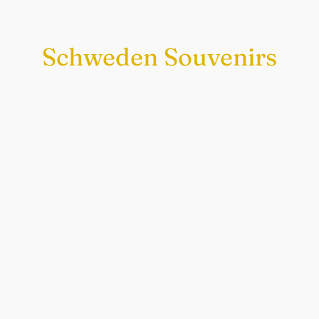
Schweden Souvenirs
Exklusiv nur bei uns
Original schwedische Souvenirs im
Schwedenladen.
Auch perfekt als Geschenk.