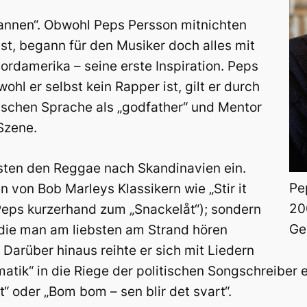
annen“. Obwohl Peps Persson mitnichten
 ist, begann für den Musiker doch alles mit
damerika – seine erste Inspiration. Peps
hl er selbst kein Rapper ist, gilt er durch
ischen Sprache als „godfather“ und Mentor
Szene.
rsten den Reggae nach Skandinavien ein.
Pe
 von Bob Marleys Klassikern wie „Stir it
20
 Peps kurzerhand zum „Snackelåt“); sondern
Ge
die man am liebsten am Strand hören
Darüber hinaus reihte er sich mit Liedern
tik“ in die Riege der politischen Songschreiber e
“ oder „Bom bom – sen blir det svart“.