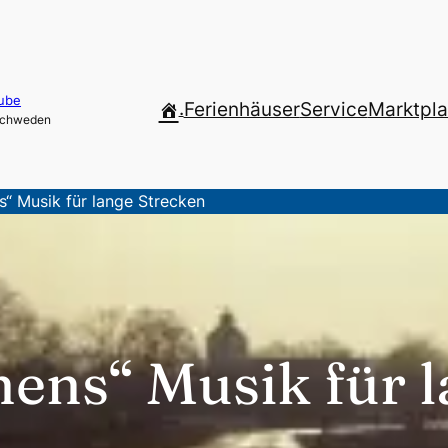
ube
.
Ferienhäuser
Service
Marktpla
 Schweden
“ Musik für lange Strecken
ens“ Musik für 