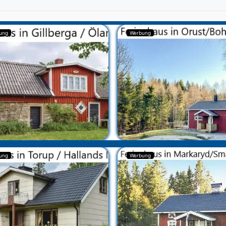
ung
Werbung
ung
Werbung