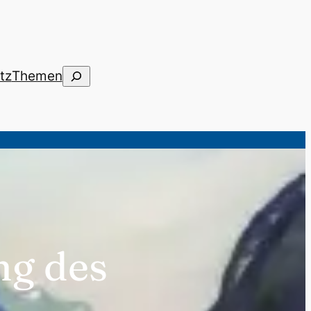
Suchen
tz
Themen
ng des