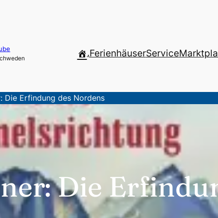
ube
.
Ferienhäuser
Service
Marktpla
 Schweden
: Die Erfindung des Nordens
ner: Die Erfindu