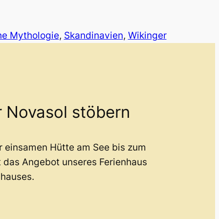
he Mythologie
, 
Skandinavien
, 
Wikinger
r Novasol stöbern
er einsamen Hütte am See bis zum
t das Angebot unseres Ferienhaus
nhauses.