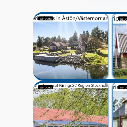
Werbung
Werb
Werbung
Werb