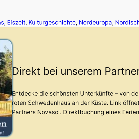
ns
, 
Eiszeit
, 
Kulturgeschichte
, 
Nordeuropa
, 
Nordisc
Direkt bei unserem Partne
Entdecke die schönsten Unterkünfte – von d
roten Schwedenhaus an der Küste. Link öffne
Partners Novasol. Direktbuchung eines Ferie