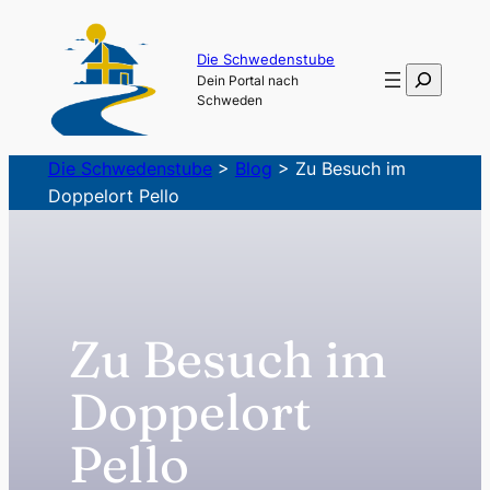
Zum
Inhalt
Die Schwedenstube
Suchen
Dein Portal nach
springen
Schweden
Die Schwedenstube
>
Blog
>
Zu Besuch im
Doppelort Pello
Zu Besuch im
Doppelort
Pello