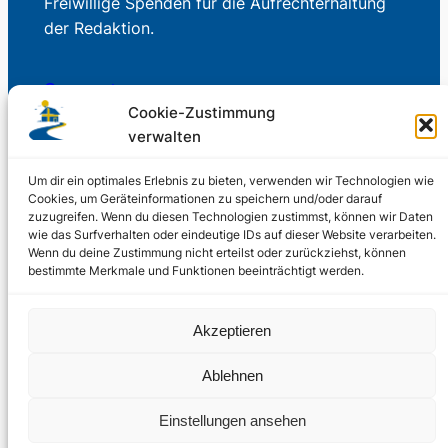
Freiwillige Spenden für die Aufrechterhaltung
der Redaktion.
Support us
Cookie-Zustimmung
verwalten
© 2002 – 2026
Um dir ein optimales Erlebnis zu bieten, verwenden wir Technologien wie
Cookies, um Geräteinformationen zu speichern und/oder darauf
Schwedenstube.de
LinkedIn
Facebo
zuzugreifen. Wenn du diesen Technologien zustimmst, können wir Daten
wie das Surfverhalten oder eindeutige IDs auf dieser Website verarbeiten.
Twitter
Instag
Wenn du deine Zustimmung nicht erteilst oder zurückziehst, können
2024, 2026
Liquid
RSS-Feed
bestimmte Merkmale und Funktionen beeinträchtigt werden.
Marketing
PHOENIXSEO
Akzeptieren
Ablehnen
Einstellungen ansehen