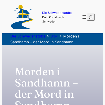
Zum
Inhalt
Die Schwedenstube
Suchen
Dein Portal nach
springen
Schweden
Die Schwedenstube
>
Blog
>
Morden i
Sandhamn – der Mord in Sandhamn
Morden i
Sandhamn –
der Mord in