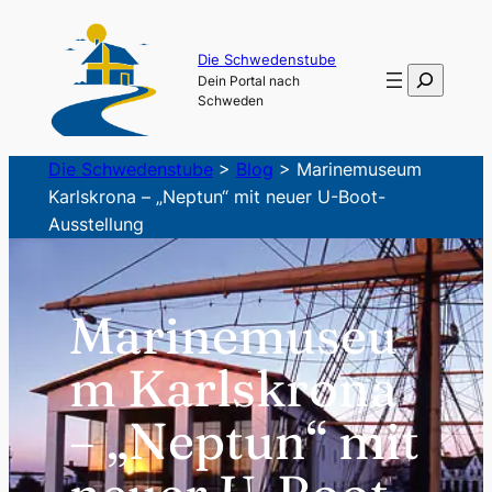
Zum
Inhalt
Die Schwedenstube
Suchen
Dein Portal nach
springen
Schweden
Die Schwedenstube
>
Blog
>
Marinemuseum
Karlskrona – „Neptun“ mit neuer U-Boot-
Ausstellung
Marinemuseu
m Karlskrona
– „Neptun“ mit