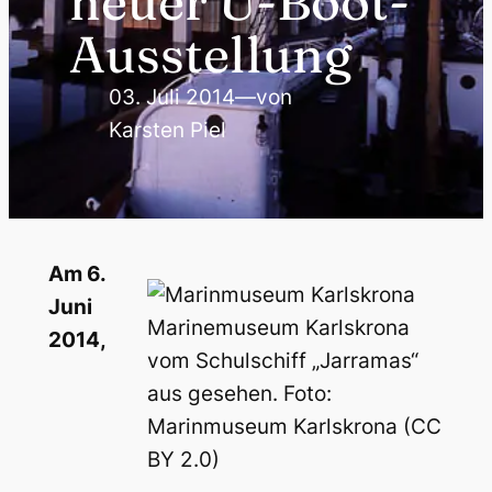
neuer U-Boot-
Ausstellung
03. Juli 2014
—
von
Karsten Piel
Am 6.
Juni
Marinemuseum Karlskrona
2014,
vom Schulschiff „Jarramas“
aus gesehen. Foto:
Marinmuseum Karlskrona (CC
BY 2.0)