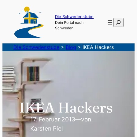
Zum
Inhalt
Die Schwedenstube
Suchen
Dein Portal nach
springen
Schweden
Die Schwedenstube
>
Blog
>
IKEA Hackers
IKEA Hackers
17. Februar 2013
—
von
Karsten Piel