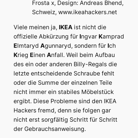
Frosta x, Design: Andreas Bhend,
Schweiz, www.ikeahackers.net
Viele meinen ja,
IKEA
ist nicht die
offizielle Abkürzung für
I
ngvar
K
amprad
E
lmtaryd
A
gunnaryd, sondern für
I
ch
K
rieg
E
inen
A
nfall. Weil beim Aufbau
des ein oder anderen Billy-Regals die
letzte entscheidende Schraube fehlt
oder die Summe der einzelnen Teile
nicht immer ein stabiles Möbelstück
ergibt. Diese Probleme sind den IKEA
Hackers fremd, denn sie folgen gar
nicht erst sorgfältig Schritt für Schritt
der Gebrauchsanweisung.