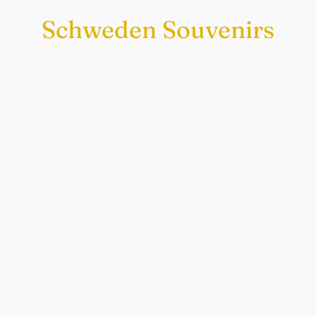
Schweden Souvenirs
Exklusiv nur bei uns
Original schwedische Souvenirs im
Schwedenladen.
Auch perfekt als Geschenk.