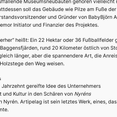
uffallende Museumsneubauten gehören vielleicht n
attdessen soll das Gebäude wie Pilze am Fuße der
rstandsvorsitzender und Gründer von BabyBjörn 
llemor Initiator und Finanzier des Projektes.
ierher“ heißt: Ein 22 Hektar oder 36 Fußballfelder
aggensfjärden, rund 20 Kilometer östlich von St
leich länger, aber die spannendere Art, die Anre
 Holzstege den Weg weisen.
s
 Jahrzehnt gereifte Idee des Unternehmers
t und Kultur in den Schären von
Nyréns
Nyrén. Artipelag ist sein letztes Werk, eines, das
nte.