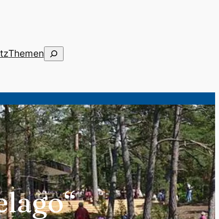
Suchen
tz
Themen
elago“