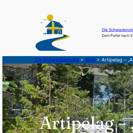
Zum
Inhalt
springen
Die Schwedenst
Dein Portal nach
Die Schwedenstube
>
Blog
>
Artipelag – „A
Artipelag –