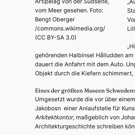
Artipelag von der Südseite,
„A
vom Meer gesehen. Foto:
St
Bengt Oberger
Vo
/commons.wikimedia.org/
Li
(CC BY-SA 3.0)
„H
gehörenden Halbinsel Hålludden am B
dauert die Anfahrt mit dem Auto. Ung
Objekt durch die Kiefern schimmert,
Eines der größten Museen Schweden
Umgesetzt wurde die vor über einem
Jakobosn einer Anlaufstelle für Kuns
Arkitektkontor
, maßgeblich von Johan 
Architekturgeschichte schreiben kön