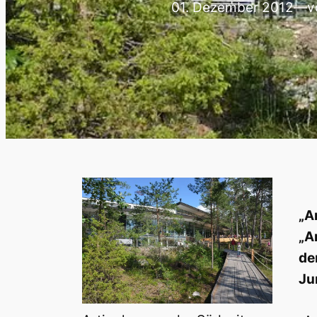
01. Dezember 2012
—
v
„A
„A
de
Ju