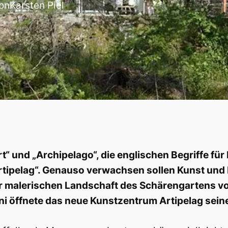
on
Karsten Piel
rt“ und „Archipelago“, die englischen Begriffe f
rtipelag“. Genauso verwachsen sollen Kunst und K
r malerischen Landschaft des Schärengartens vo
ni öffnete das neue Kunstzentrum Artipelag sein