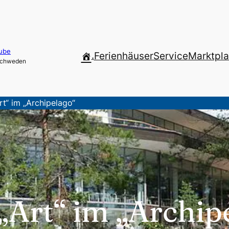
ube
.
Ferienhäuser
Service
Marktpla
 Schweden
rt“ im „Archipelago“
 „Art“ im „Archip