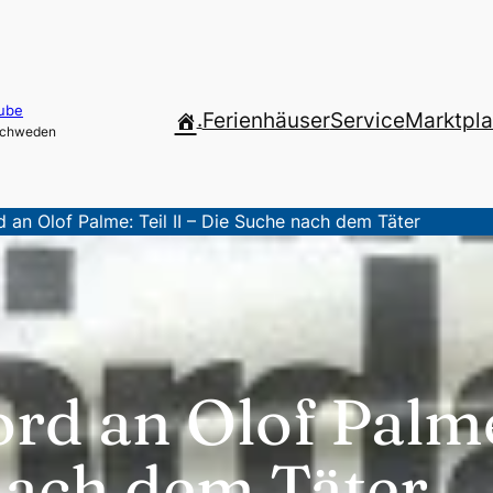
ube
.
Ferienhäuser
Service
Marktpla
 Schweden
 an Olof Palme: Teil II – Die Suche nach dem Täter
rd an Olof Palme:
nach dem Täter