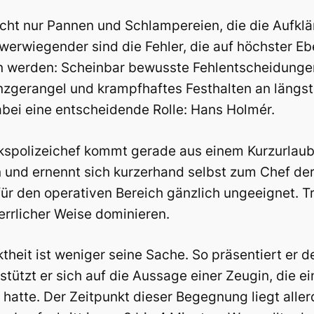
icht nur Pannen und Schlampereien, die die Aufkl
erwiegender sind die Fehler, die auf höchster Ebe
 werden: Scheinbar bewusste Fehlentscheidungen,
zgerangel und krampfhaftes Festhalten an längst
abei eine entscheidende Rolle: Hans Holmér.
kspolizeichef kommt gerade aus einem Kurzurlaub 
und ernennt sich kurzerhand selbst zum Chef der 
 für den operativen Bereich gänzlich ungeeignet. 
errlicher Weise dominieren.
ktheit ist weniger seine Sache. So präsentiert er 
tützt er sich auf die Aussage einer Zeugin, die e
atte. Der Zeitpunkt dieser Begegnung liegt aller