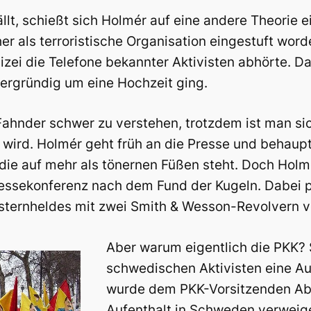
t, schießt sich Holmér auf eine andere Theorie ei
r als terroristische Organisation eingestuft word
izei die Telefone bekannter Aktivisten abhörte. D
ergründig um eine Hochzeit ging.
 Fahnder schwer zu verstehen, trotzdem ist man si
 wird. Holmér geht früh an die Presse und behaup
 die auf mehr als tönernen Füßen steht. Doch Holm
ressekonferenz nach dem Fund der Kugeln. Dabei p
esternheldes mit zwei Smith & Wesson-Revolvern 
Aber warum eigentlich die PKK? 
schwedischen Aktivisten eine 
wurde dem PKK-Vorsitzenden Abd
Aufenthalt in Schweden verweig