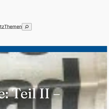
Suchen
tz
Themen
 Teil II –