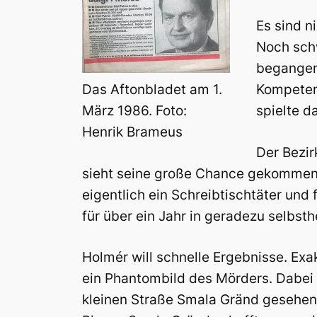
Es sind n
Noch schw
begangen
Das Aftonbladet am 1.
Kompeten
März 1986. Foto:
spielte d
Henrik Brameus
Der Bezir
sieht seine große Chance gekommen 
eigentlich ein Schreibtischtäter und
für über ein Jahr in geradezu selbsth
Holmér will schnelle Ergebnisse. Exa
ein Phantombild des Mörders. Dabei s
kleinen Straße Smala Gränd gesehen h