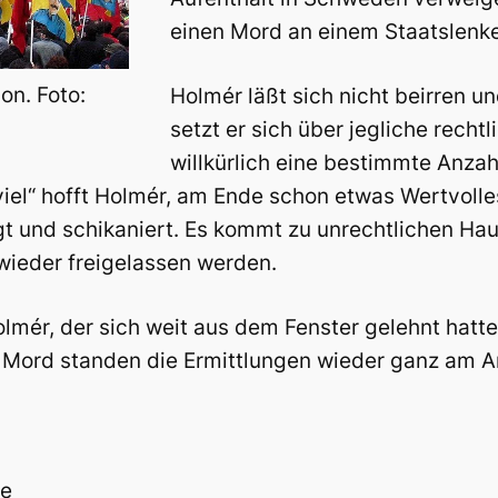
einen Mord an einem Staatslenk
on. Foto:
Holmér läßt sich nicht beirren u
setzt er sich über jegliche recht
willkürlich eine bestimmte Anzah
 viel“ hofft Holmér, am Ende schon etwas Wertvolle
 und schikaniert. Es kommt zu unrechtlichen Ha
eder freigelassen werden.
olmér, der sich weit aus dem Fenster gelehnt hatte
 Mord standen die Ermittlungen wieder ganz am A
de