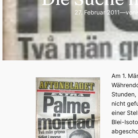
27. Februar 2011
—
von
Am 1. Mär
Währendde
Stunden, 
nicht gef
einer Ste
Blei-Isot
abgescho