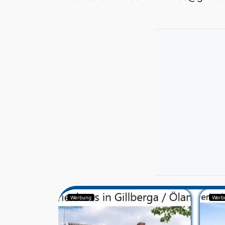
Werbung
Werb