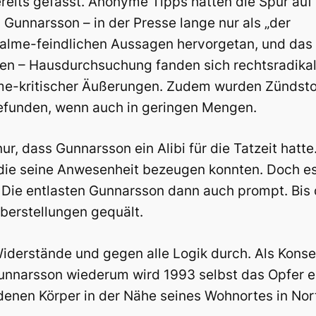
reits gefasst. Anonyme Tipps hatten die Spur auf
Gunnarsson – in der Presse lange nur als „der
 Palme-feindlichen Aussagen hervorgetan, und das
alen – Hausdurchsuchung fanden sich rechtsradika
lme-kritischer Äußerungen. Zudem wurden Zündsto
gefunden, wenn auch in geringen Mengen.
r, dass Gunnarsson ein Alibi für die Tatzeit hatte
 die seine Anwesenheit bezeugen konnten. Doch e
Die entlasten Gunnarsson dann auch prompt. Bis 
berstellungen gequält.
 Widerstände und gegen alle Logik durch. Als Kon
 Gunnarsson wiederum wird 1993 selbst das Opfer 
nen Körper in der Nähe seines Wohnortes in Nort