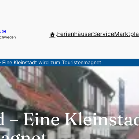
ube
.
Ferienhäuser
Service
Marktpla
 Schweden
– Eine Kleinstadt wird zum Touristenmagnet
d – Eine Kleinst
agnet