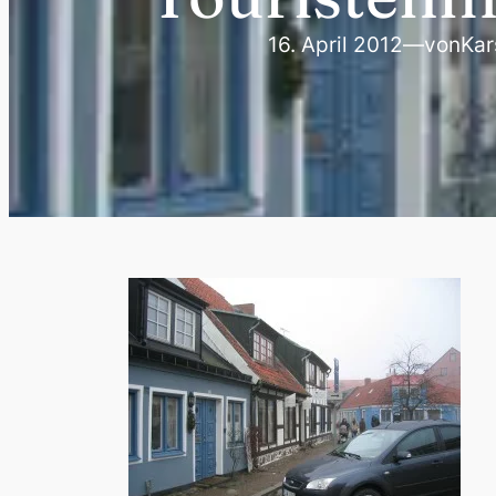
16. April 2012
—
von
Kar