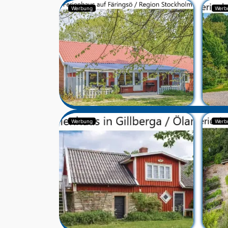
Werbung
Werb
Werbung
Werb