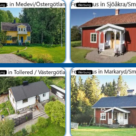
ung
Werbung
ung
Werbung