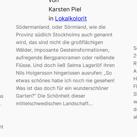
von
Karsten Piel
in
Lokalkolorit
Södermanland, oder Sörmland, wie die
Provinz südlich Stockholms auch genannt
wird, das sind nicht die großflächigen
S
Wälder, imposante Gesteinsformationen,
Z
aufregende Bergpanoramen oder reißende
R
Flüsse. Und doch ließ Selma Lagerlöf ihren
A
Nils Holgersson hingerissen ausrufen: „So
H
etwas schönes habe ich noch nie gesehen!
F
Was ist das doch für ein wunderschöner
S
Garten?“ Die Schönheit dieser
us
w
mittelschwedischen Landschaft…
.
d
a
nt