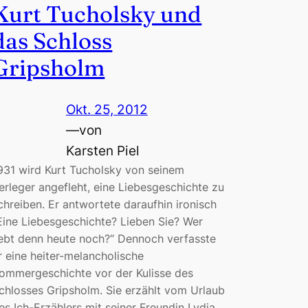
Kurt Tucholsky und
das Schloss
Gripsholm
Okt. 25, 2012
—
von
Karsten Piel
931 wird Kurt Tucholsky von seinem
erleger angefleht, eine Liebesgeschichte zu
chreiben. Er antwortete daraufhin ironisch
Eine Liebesgeschichte? Lieben Sie? Wer
iebt denn heute noch?“ Dennoch verfasste
r eine heiter-melancholische
ommergeschichte vor der Kulisse des
chlosses Gripsholm. Sie erzählt vom Urlaub
es Ich-Erzählers mit seiner Freundin Lydia,