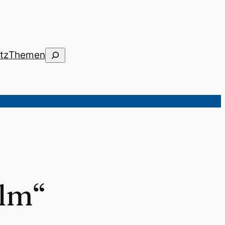
Suchen
tz
Themen
olm“