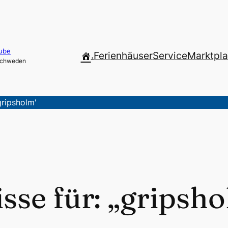
ube
.
Ferienhäuser
Service
Marktpla
 Schweden
gripsholm'
sse für: „gripsh