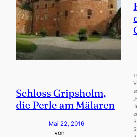
1
V
Schloss Gripsholm,
s
„
die Perle am Mälaren
l
e
S
Mai 22, 2016
S
—
von
d