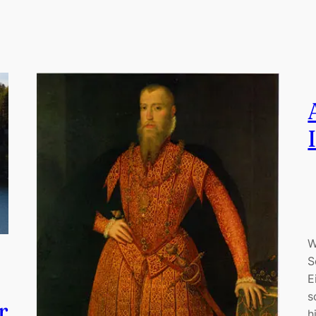
W
S
E
s
r
h