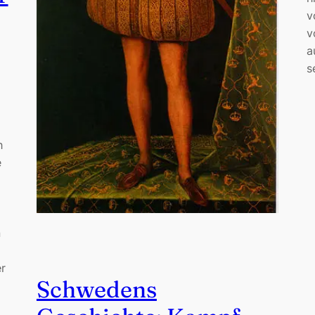
v
v
a
s
h
e
n
r
Schwedens