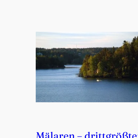
Mälaren – drittgrößte