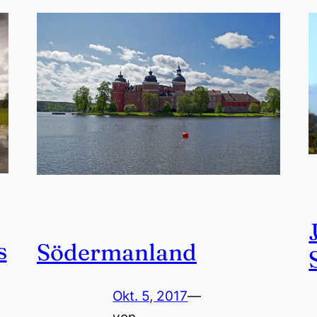
s
Södermanland
Okt. 5, 2017
—