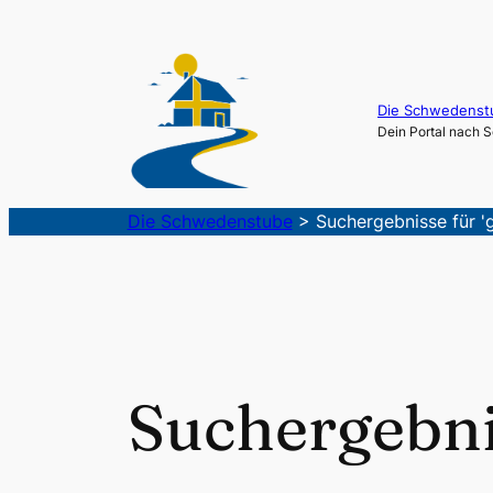
Zum
Inhalt
springen
Die Schwedenst
Dein Portal nach
Die Schwedenstube
>
Suchergebnisse für '
Suchergebni